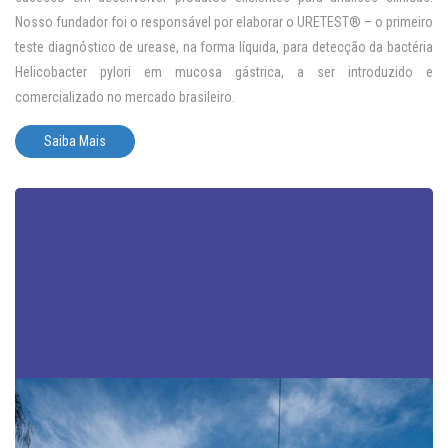
Nosso fundador foi o responsável por elaborar o URETEST® – o primeiro
teste diagnóstico de urease, na forma líquida, para detecção da bactéria
Helicobacter pylori em mucosa gástrica, a ser introduzido e
comercializado no mercado brasileiro.
Saiba Mais
Warning
: Trying to access array offset on value of type bool in
/home/renylabind/public_html/wp-
content/themes/renylab/core/classes/class-thumbnail-resizer.php
on line
132
Warning
: Trying to access array offset on value of type bool in
/home/renylabind/public_html/wp-
content/themes/renylab/core/classes/class-thumbnail-resizer.php
on line
133