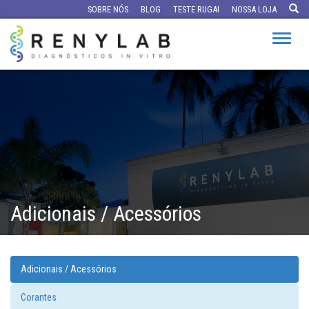
SOBRE NÓS
BLOG
TESTE RUGAI
NOSSA LOJA
Altern
Adicionais / Acessórios
Adicionais / Acessórios
Corantes