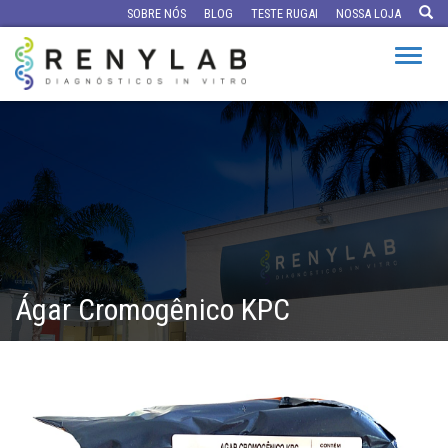
SOBRE NÓS
BLOG
TESTE RUGAI
NOSSA LOJA
Altern
Ágar Cromogênico KPC