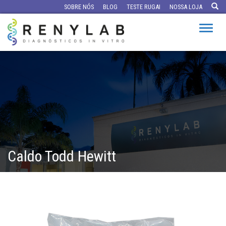
SOBRE NÓS
BLOG
TESTE RUGAI
NOSSA LOJA
Altern
Caldo Todd Hewitt